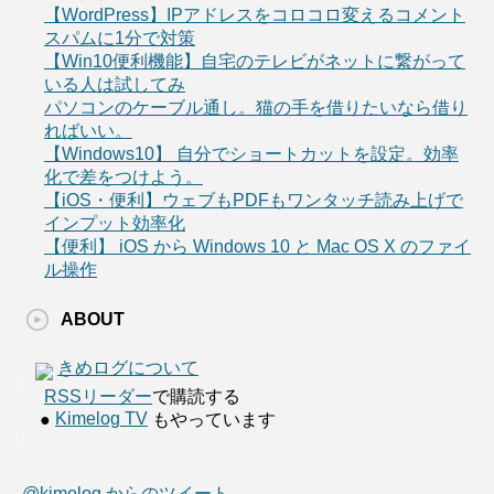
【WordPress】IPアドレスをコロコロ変えるコメント
スパムに1分で対策
【Win10便利機能】自宅のテレビがネットに繋がって
いる人は試してみ
パソコンのケーブル通し。猫の手を借りたいなら借り
ればいい。
【Windows10】 自分でショートカットを設定。効率
化で差をつけよう。
【iOS・便利】ウェブもPDFもワンタッチ読み上げで
インプット効率化
【便利】 iOS から Windows 10 と Mac OS X のファイ
ル操作
ABOUT
きめログについて
RSSリーダー
で購読する
Kimelog TV
●
もやっています
@kimelog からのツイート