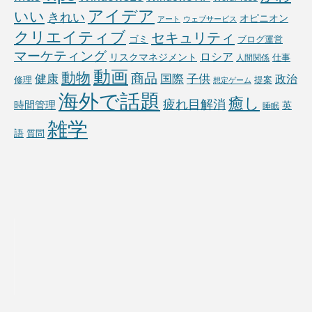
アイデア
いい
きれい
オピニオン
アート
ウェブサービス
クリエイティブ
セキュリティ
ゴミ
ブログ運営
マーケティング
ロシア
リスクマネジメント
仕事
人間関係
動画
動物
商品
国際
子供
健康
政治
修理
提案
想定ゲーム
海外で話題
癒し
疲れ目解消
時間管理
英
睡眠
雑学
語
質問