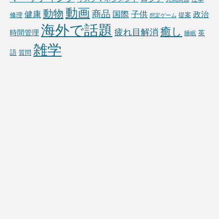
動画
動物
商品
国際
子供
健康
政治
修理
提案
想定ゲーム
海外で話題
癒し
疲れ目解消
時間管理
英
睡眠
雑学
語
質問