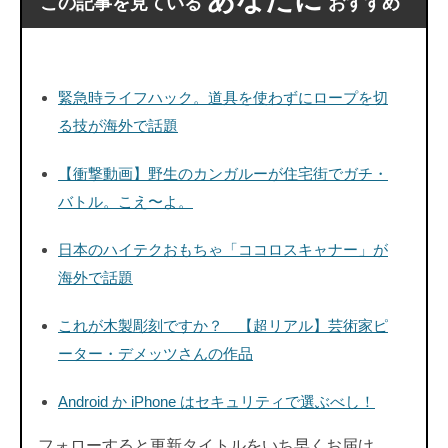
この記事を見ている
おすすめ
緊急時ライフハック。道具を使わずにロープを切
る技が海外で話題
【衝撃動画】野生のカンガルーが住宅街でガチ・
バトル。こえ〜よ。
日本のハイテクおもちゃ「ココロスキャナー」が
海外で話題
これが木製彫刻ですか？ 【超リアル】芸術家ピ
ーター・デメッツさんの作品
Android か iPhone はセキュリティで選ぶべし！
フォローすると更新タイトルをいち早くお届け。