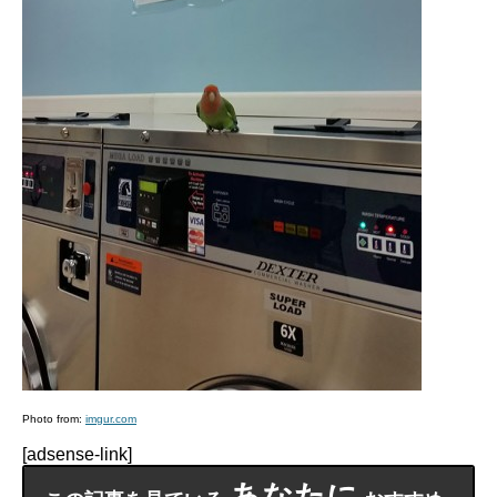
Photo from:
imgur.com
[adsense-link]
あなたに