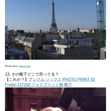
Photo from:
imgur.com
13. その靴下どこで売ってる？
【これか？】
アンクル ソックス PHOTO PRINT 02
Fruits/-137292 フォトプリント柄 靴下