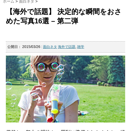
ホーム
>
面白ネタ
>
【海外で話題】 決定的な瞬間をおさ
めた写真16選 – 第二弾
公開日：
2015/03/26
:
面白ネタ
海外で話題
,
雑学