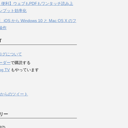
S・便利】ウェブもPDFもワンタッチ読み上
ンプット効率化
iOS から Windows 10 と Mac OS X のフ
操作
T
ログについて
リーダー
で購読する
og TV
もやっています
og からのツイート
リー
37)