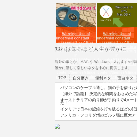
Warning
: Use of
Warning
: Use of
undefined constant ･･･
undefined constant ･･･
- assumed '･･･' (this
- assumed '･･･' (this
will throw an Error in a
will throw an Error in a
知れば知るほど人生が豊かに
future version of PHP)
future version of PHP)
in
in
/home/xs5335444/mak
/home/xs5335444/mak
海外の事とか、MAC や Windows、スおす
eyoufree.net/public_ht
eyoufree.net/public_ht
誰かに話して楽しいネタを中心に提供します。
ml/wp-
ml/wp-
content/themes/stinge
content/themes/stinge
r3ver20140124/header
r3ver20140124/header
TOP
自分磨き
便利ネタ
面白ネタ
.php
on line
174
.php
on line
174
【Windows10】 任意の
【便利】 Windows 10
パソコンのケーブル通し。猫の手を借りた
アプリにショートカッ
から Mac OS X のフ
【海外で話題】 決定的な瞬間をおさめた写真
トを設定する･･･
ァ･･･
オーストラリアの釣り師が手釣りで4メー
た！！
イタリアで日本の記録を打ち破るほどの記
アメリカ・フロリダ州のゴルフ場に巨大ア