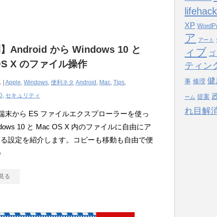
lifehack
XP
WordP
ア
アート
Android から Windows 10 と
ィブ
ゴ
 OS X のファイル操作
ティン
健
事
修理
 |
Apple
,
Windows
,
便利ネタ
Android
,
Mac
,
Tips
,
0
,
セキュリティ
提案
ーム
れ目解
oid 端末から ES ファイルエクスプローラーを使っ
dows 10 と Mac OS X 内のファイルに自由にア
する設定を紹介します。コピーも移動も自由で便
b
見る