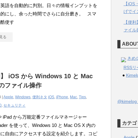
【iO
／英語を自動的に判別。日々の情報インプットを
げでイ
率的にし、余った時間でさらに自分磨き。 スマ
を酷使す
【便利】 
ァイル
見る
ABOU
きめ
RSS
 iOS から Windows 10 と Mac
●
Kimel
X のファイル操作
 |
Apple
,
Windows
,
便利ネタ
iOS
,
iPhone
,
Mac
,
Tips
,
@kimel
0
,
セキュリティ
e や iPad から万能定番ファイルマネージャー
カテゴ
ader を使って、Windows 10 と Mac OS X 内の
ルに自由にアクセスする設定を紹介します。コピ
Apple
(