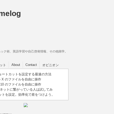
イフハック術、英語学習や自己啓発情報、その他雑学。
About
Contact
ット
オピニオン
にショートカットを設定する最速の方法
c OS X のファイルを自由に操作
ows 10 のファイルを自由に操作
ビがネットに繋がっている人は試してみ
トカットを設定。効率化で差をつけよう。