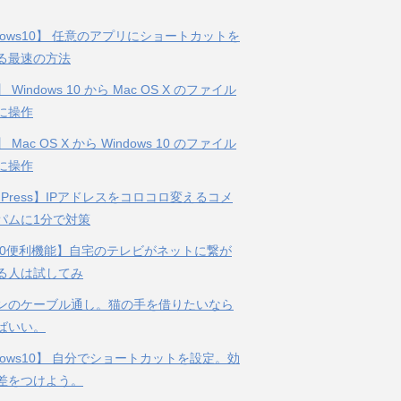
dows10】 任意のアプリにショートカットを
る最速の方法
 Windows 10 から Mac OS X のファイル
に操作
 Mac OS X から Windows 10 のファイル
に操作
dPress】IPアドレスをコロコロ変えるコメ
パムに1分で対策
n10便利機能】自宅のテレビがネットに繋が
る人は試してみ
ンのケーブル通し。猫の手を借りたいなら
ばいい。
dows10】 自分でショートカットを設定。効
差をつけよう。