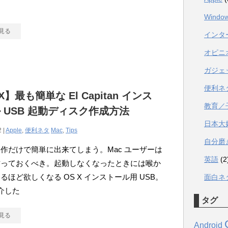
動
Windo
見る
インタ
オピニ
ガジェ
便利ネ
X】最も簡単な El Capitan インス
教育／
 USB 起動ディスク作成方法
日本大
 |
Apple
,
便利ネタ
Mac
,
Tips
自分磨
作だけで簡単に出来てしまう。Mac ユーザーは
英語
(2
作っておくべき。起動しなくなったときには喉か
るほど欲しくなる OS X インストール用 USB。
面白ネ
介した
タグ
見る
Android