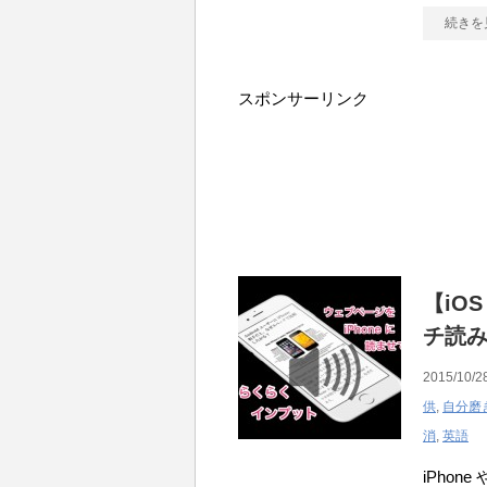
続きを
スポンサーリンク
【iO
チ読
2015/10/28
供
,
自分磨
消
,
英語
iPhon