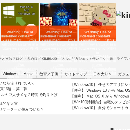
Warning
: Use of
Warning
: Use of
Warning
: Use of
undefined constant ･･･
undefined constant ･･･
undefined constant ･･･
- assumed '･･･' (this
- assumed '･･･' (this
- assumed '･･･' (this
will throw an Error in a
will throw an Error in a
will throw an Error in a
future version of PHP)
future version of PHP)
future version of PHP)
in
in
in
/home/xs5335444/mak
/home/xs5335444/mak
/home/xs5335444/mak
すめ情報と方法ブログ 「きめログ KIMELOG」マホなどガジェット使いこなし術、ラ
eyoufree.net/public_ht
eyoufree.net/public_ht
eyoufree.net/public_ht
ml/wp-
ml/wp-
ml/wp-
content/themes/stinge
content/themes/stinge
content/themes/stinge
r3ver20140124/header
r3ver20140124/header
r3ver20140124/header
Windows
Apple
教育／子供
サイトマップ
日本大好き
ガジェ
.php
on line
174
.php
on line
174
.php
on line
174
【便利】 Mac OS X か
【Win10便利機能】自
【Windows10】 自分で
いなら借りればいい。
【Windows10】 任意のアプリ
ら Windows 10 のフ
宅のテレビがネットに
ショートカットを設
16選 – 第二弾
【便利】 Windows 10 から Ma
ァ･･･
繋がっている人は試･･･
定。効率化で差･･･
トルの巨大サメを２時間で釣り上げ
【便利】 Mac OS X から Wind
【Win10便利機能】自宅のテレ
録的な大雪
【Windows10】 自分でショー
リゲーターが住みついた？