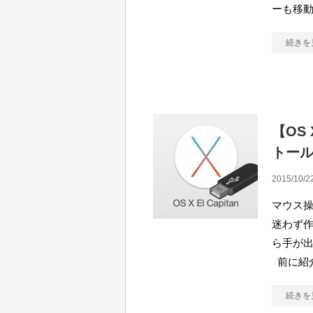
ーも移
続きを
【OS 
トール
2015/10/22
マウス操
迷わず
ら手が出
前に紹
続きを