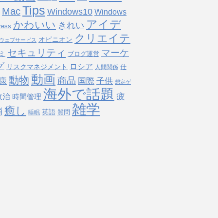
Tips
Mac
Windows10
Windows
アイデ
かわいい
きれい
ress
クリエイテ
オピニオン
ウェブサービス
セキュリティ
マーケ
ミ
ブログ運営
グ
ロシア
リスクマネジメント
仕
人間関係
動画
動物
商品
国際
子供
康
想定ゲ
海外で話題
疲
政治
時間管理
雑学
癒し
消
英語
質問
睡眠