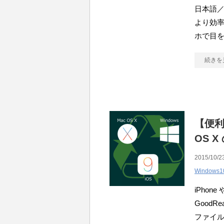
日本語
より効
ホで目
続きを
【便利】
OS 
2015/10/23
Windows1
iPhon
GoodRe
ファイ