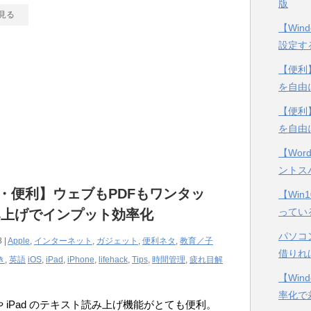
版
見る
【Win
設定す
【便利】
を自由
【便利】
を自由
【Wor
ントス
S・便利】ウェブもPDFもワンタッ
【Wi
ってい
み上げでインプット効率化
パソコ
 |
Apple
,
インターネット
,
ガジェット
,
便利ネタ
,
教育／子
借りれ
き
,
英語
iOS
,
iPad
,
iPhone
,
lifehack
,
Tips
,
時間管理
,
疲れ目解
【Win
率化で
e や iPad のテキスト読み上げ機能がとても便利。