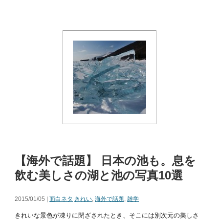
【海外で話題】 日本の池も。息を
飲む美しさの湖と池の写真10選
2015/01/05 |
面白ネタ
きれい
,
海外で話題
,
雑学
きれいな景色が凍りに閉ざされたとき、そこには別次元の美しさ