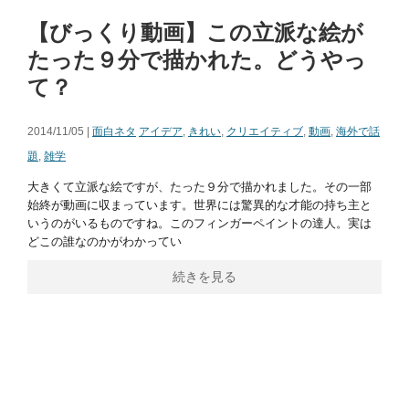
【びっくり動画】この立派な絵が
たった９分で描かれた。どうやっ
て？
2014/11/05 |
面白ネタ
アイデア
,
きれい
,
クリエイティブ
,
動画
,
海外で話
題
,
雑学
大きくて立派な絵ですが、たった９分で描かれました。その一部
始終が動画に収まっています。世界には驚異的な才能の持ち主と
いうのがいるものですね。このフィンガーペイントの達人。実は
どこの誰なのかがわかってい
続きを見る