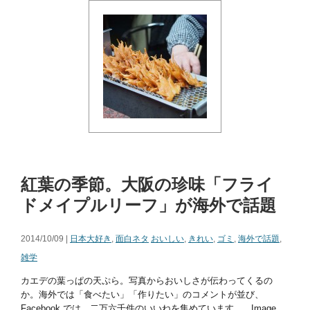
紅葉の季節。大阪の珍味「フライ
ドメイプルリーフ」が海外で話題
2014/10/09 |
日本大好き
,
面白ネタ
おいしい
,
きれい
,
ゴミ
,
海外で話題
,
雑学
カエデの葉っぱの天ぷら。写真からおいしさが伝わってくるの
か。海外では「食べたい」「作りたい」のコメントが並び、
Facebook では、二万六千件のいいねを集めています。 Image