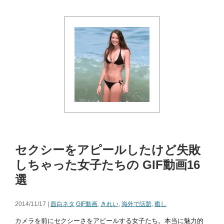
セクシーをアピールしたけど失敗
しちゃった女子たちの GIF動画16
選
2014/11/17 |
面白ネタ
GIF動画
,
きれい
,
海外で話題
,
癒し
カメラを前にセクシーさをアピールする女子たち。本当に魅力的