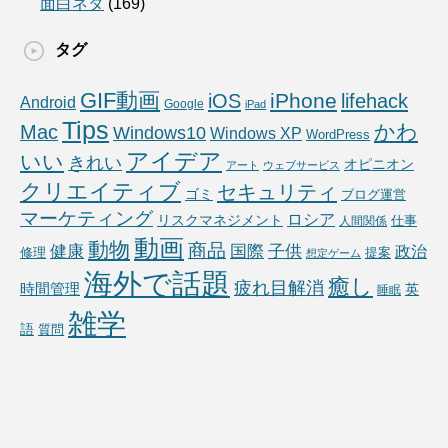
面白ネタ
(169)
タグ
GIF動画
iPhone
iOS
lifehack
Android
Google
iPad
Tips
かわ
Mac
Windows10
Windows XP
WordPress
アイデア
いい
きれい
オピニオン
アート
ウェブサービス
クリエイティブ
セキュリティ
ゴミ
ブログ運営
マーケティング
ロシア
リスクマネジメント
仕事
人間関係
動画
動物
商品
国際
子供
健康
政治
修理
提案
想定ゲーム
海外で話題
癒し
疲れ目解消
時間管理
英
睡眠
雑学
語
質問