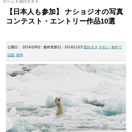
ホーム
>
面白ネタ
>
【日本人も参加】 ナショジオの写真
コンテスト・エントリー作品10選
公開日：
2014/10/02
: 最終更新日：2014/11/23
面白ネタ
きれい
,
海外で
話題
,
雑学