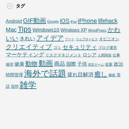
タグ
GIF動画
iPhone
iOS
lifehack
Android
Google
iPad
Tips
かわ
Mac
Windows10
Windows XP
WordPress
アイデア
いい
きれい
オピニオン
アート
ウェブサービス
クリエイティブ
セキュリティ
ゴミ
ブログ運営
マーケティング
ロシア
リスクマネジメント
仕事
人間関係
動画
動物
商品
国際
子供
健康
政治
修理
提案
想定ゲーム
海外で話題
癒し
疲れ目解消
時間管理
英
睡眠
雑学
語
質問