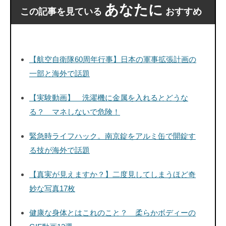
あなたに
この記事を見ている
おすすめ
【航空自衛隊60周年行事】日本の軍事拡張計画の
一部と海外で話題
【実験動画】 洗濯機に金属を入れるとどうな
る？ マネしないで危険！
緊急時ライフハック。南京錠をアルミ缶で開錠す
る技が海外で話題
【真実が見えますか？】二度見してしまうほど奇
妙な写真17枚
健康な身体とはこれのこと？ 柔らかボディーの