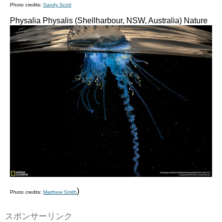
Photo credits:
Sandy Scott
Physalia Physalis (Shellharbour, NSW, Australia)
Nature
)
Photo credits:
Matthew Smith
スポンサーリンク