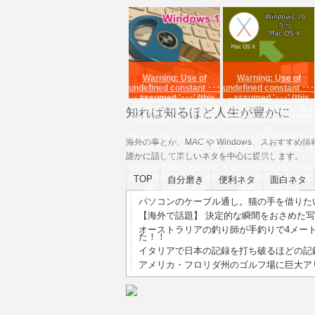
Warning
: Use of
Warning
: Use of
undefined constant ･･･
undefined constant ･･･
- assumed '･･･' (this
- assumed '･･･' (this
will throw an Error in a
will throw an Error in a
知れば知るほど人生が豊かに
future version of PHP)
future version of PHP)
in
in
/home/xs5335444/mak
/home/xs5335444/mak
海外の事とか、MAC や Windows、スおす
eyoufree.net/public_ht
eyoufree.net/public_ht
誰かに話して楽しいネタを中心に提供します。
ml/wp-
ml/wp-
content/themes/stinge
content/themes/stinge
r3ver20140124/header
r3ver20140124/header
TOP
自分磨き
便利ネタ
面白ネタ
.php
on line
174
.php
on line
174
【Windows10】 任意の
【便利】 Windows 10
パソコンのケーブル通し。猫の手を借りた
アプリにショートカッ
から Mac OS X のフ
【海外で話題】 決定的な瞬間をおさめた写真
トを設定する･･･
ァ･･･
オーストラリアの釣り師が手釣りで4メー
た！！
イタリアで日本の記録を打ち破るほどの記
アメリカ・フロリダ州のゴルフ場に巨大ア