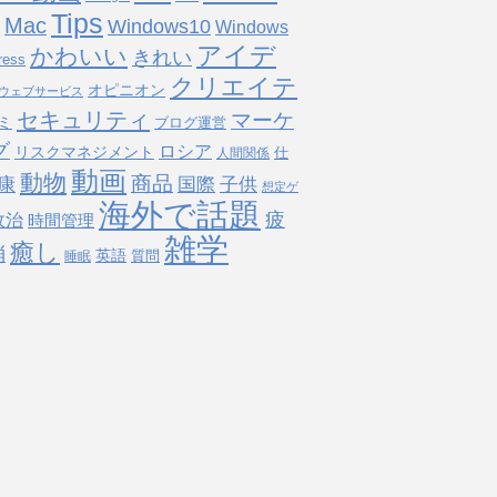
Tips
Mac
Windows10
Windows
アイデ
かわいい
きれい
ress
クリエイテ
オピニオン
ウェブサービス
セキュリティ
マーケ
ミ
ブログ運営
グ
ロシア
リスクマネジメント
仕
人間関係
動画
動物
商品
国際
子供
康
想定ゲ
海外で話題
疲
政治
時間管理
雑学
癒し
消
英語
質問
睡眠