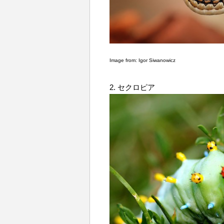
Image from:
Igor Siwanowicz
2. セクロピア