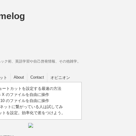
イフハック術、英語学習や自己啓発情報、その他雑学。
About
Contact
ット
オピニオン
にショートカットを設定する最速の方法
c OS X のファイルを自由に操作
ows 10 のファイルを自由に操作
ビがネットに繋がっている人は試してみ
トカットを設定。効率化で差をつけよう。