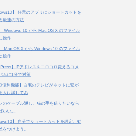
dows10】 任意のアプリにショートカットを
る最速の方法
 Windows 10 から Mac OS X のファイル
に操作
 Mac OS X から Windows 10 のファイル
に操作
dPress】IPアドレスをコロコロ変えるコメ
パムに1分で対策
n10便利機能】自宅のテレビがネットに繋が
る人は試してみ
ンのケーブル通し。猫の手を借りたいなら
ばいい。
dows10】 自分でショートカットを設定。効
差をつけよう。