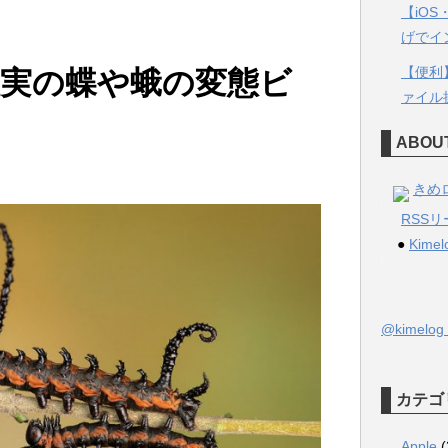
【iO
げでイ
【便利】 
実の蝶や蛾の変態ビ
ァイル
ABOU
きめ
RSS
●
Kimel
@kimel
カテゴ
Apple
(