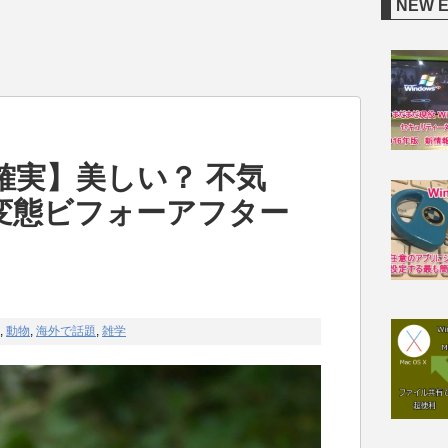
NEW 
確実】美しい？ 不気
変態ビフォーアフター
,
動物
,
海外で話題
,
雑学