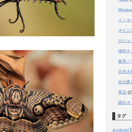
Windo
インタ
オピニ
ガジェ
便利ネ
教育／
日本大
自分磨
英語
(2
面白ネ
タグ
Android