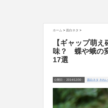
ホーム
>
面白ネタ
>
【ギャップ萌え
味？ 蝶や蛾の
17選
公開日：
2014/12/30
:
面白ネタ
きれい