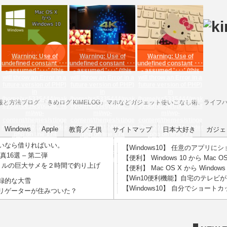
Warning
: Use of
Warning
: Use of
Warning
: Use of
undefined constant ･･･
undefined constant ･･･
undefined constant ･･･
- assumed '･･･' (this
- assumed '･･･' (this
- assumed '･･･' (this
will throw an Error in a
will throw an Error in a
will throw an Error in a
future version of PHP)
future version of PHP)
future version of PHP)
in
in
in
/home/xs5335444/mak
/home/xs5335444/mak
/home/xs5335444/mak
すめ情報と方法ブログ 「きめログ KIMELOG」マホなどガジェット使いこなし術、ラ
eyoufree.net/public_ht
eyoufree.net/public_ht
eyoufree.net/public_ht
ml/wp-
ml/wp-
ml/wp-
content/themes/stinge
content/themes/stinge
content/themes/stinge
r3ver20140124/header
r3ver20140124/header
r3ver20140124/header
Windows
Apple
教育／子供
サイトマップ
日本大好き
ガジェ
.php
on line
174
.php
on line
174
.php
on line
174
【便利】 Mac OS X か
【Win10便利機能】自
【Windows10】 自分で
いなら借りればいい。
【Windows10】 任意のアプリ
ら Windows 10 のフ
宅のテレビがネットに
ショートカットを設
16選 – 第二弾
【便利】 Windows 10 から Ma
ァ･･･
繋がっている人は試･･･
定。効率化で差･･･
トルの巨大サメを２時間で釣り上げ
【便利】 Mac OS X から Wind
【Win10便利機能】自宅のテレ
録的な大雪
【Windows10】 自分でショー
リゲーターが住みついた？