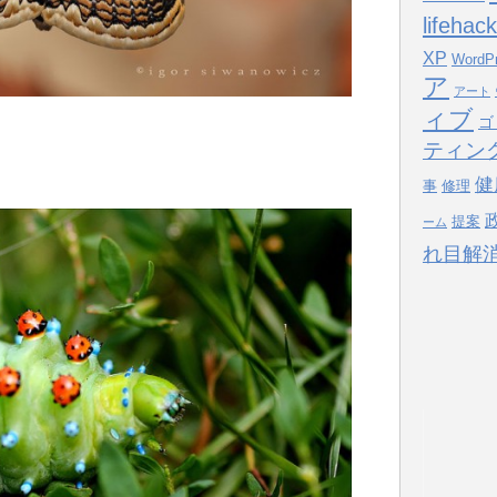
lifehack
XP
WordP
ア
アート
ィブ
ゴ
ティン
健
事
修理
提案
ーム
れ目解