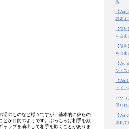
版
【Win
設定す
【便利】
を自由
【便利】
を自由
【Wor
ントス
【Wi
ってい
パソコ
借りれ
の逆のものなど様々ですが、基本的に彼らの
【Win
ことが目的のようです。ぶっちゃけ相手を欺
率化で
ギャップを演出して相手を欺くことがありま