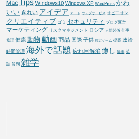
Tips
かわ
Mac
Windows10
Windows XP
WordPress
アイデア
いい
きれい
オピニオン
アート
ウェブサービス
クリエイティブ
セキュリティ
ゴミ
ブログ運営
マーケティング
ロシア
リスクマネジメント
仕事
人間関係
動画
動物
商品
国際
子供
健康
政治
修理
提案
想定ゲーム
海外で話題
癒し
疲れ目解消
時間管理
英
睡眠
雑学
語
質問