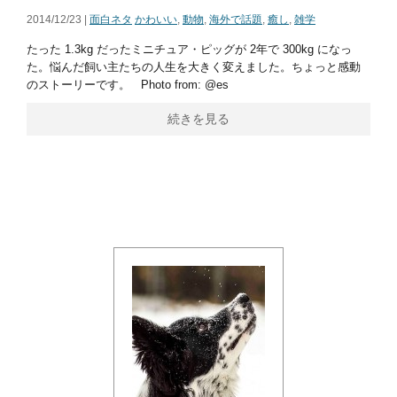
2014/12/23 |
面白ネタ
かわいい
,
動物
,
海外で話題
,
癒し
,
雑学
たった 1.3kg だったミニチュア・ピッグが 2年で 300kg になっ
た。悩んだ飼い主たちの人生を大きく変えました。ちょっと感動
のストーリーです。 Photo from: @es
続きを見る