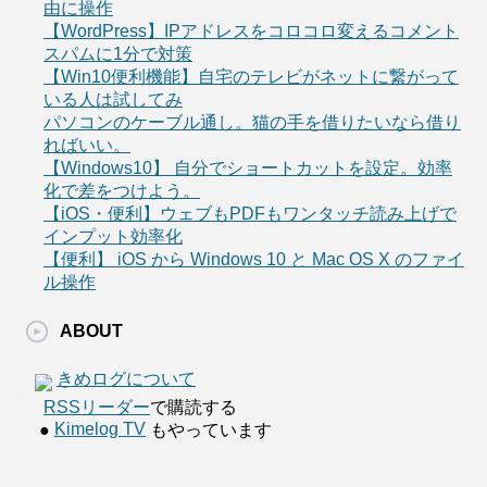
由に操作
【WordPress】IPアドレスをコロコロ変えるコメント
スパムに1分で対策
【Win10便利機能】自宅のテレビがネットに繋がって
いる人は試してみ
パソコンのケーブル通し。猫の手を借りたいなら借り
ればいい。
【Windows10】 自分でショートカットを設定。効率
化で差をつけよう。
【iOS・便利】ウェブもPDFもワンタッチ読み上げで
インプット効率化
【便利】 iOS から Windows 10 と Mac OS X のファイ
ル操作
ABOUT
きめログについて
RSSリーダー
で購読する
Kimelog TV
●
もやっています