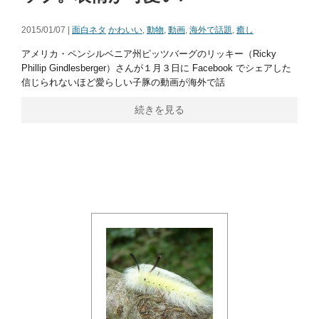
2015/01/07 |
面白ネタ
かわいい
,
動物
,
動画
,
海外で話題
,
癒し
アメリカ・ペンシルベニア州ピッツバーグのリッキー（Ricky
Phillip Gindlesberger‎）さんが１月３日に Facebook でシェアした
信じられないほど愛らしい子豚の動画が海外で話
続きを見る