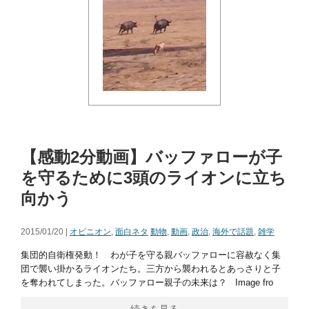
【感動2分動画】バッファローが子
を守るために3頭のライオンに立ち
向かう
2015/01/20 |
オピニオン
,
面白ネタ
動物
,
動画
,
政治
,
海外で話題
,
雑学
集団的自衛権発動！ わが子を守る親バッファローに容赦なく集
団で襲い掛かるライオンたち。三方から襲われるとあっさりと子
を奪われてしまった。バッファロー親子の未来は？ Image fro