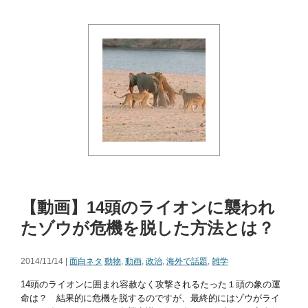
【動画】14頭のライオンに襲われ
たゾウが危機を脱した方法とは？
2014/11/14 |
面白ネタ
動物
,
動画
,
政治
,
海外で話題
,
雑学
14頭のライオンに囲まれ容赦なく攻撃されるたった１頭の象の運
命は？ 結果的に危機を脱するのですが、最終的にはゾウがライ