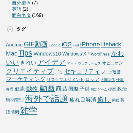
自分磨き
(7)
英語
(2)
面白ネタ
(169)
タグ
GIF動画
iPhone
iOS
lifehack
Android
Google
iPad
Tips
かわ
Mac
Windows10
Windows XP
WordPress
アイデア
いい
きれい
オピニオン
アート
ウェブサービス
クリエイティブ
セキュリティ
ゴミ
ブログ運営
マーケティング
ロシア
リスクマネジメント
仕事
人間関係
動画
動物
商品
国際
子供
健康
政治
修理
提案
想定ゲーム
海外で話題
癒し
疲れ目解消
時間管理
英
睡眠
雑学
語
質問