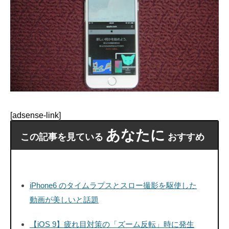
[adsense-link]
あなたに
この記事を見ている
おすすめ
iPhone6 のタイムラプスとスロー撮影を駆使した
動画が美しいと話題
【iOS 9】疲れ目対策の「ズーム反転」時に発生