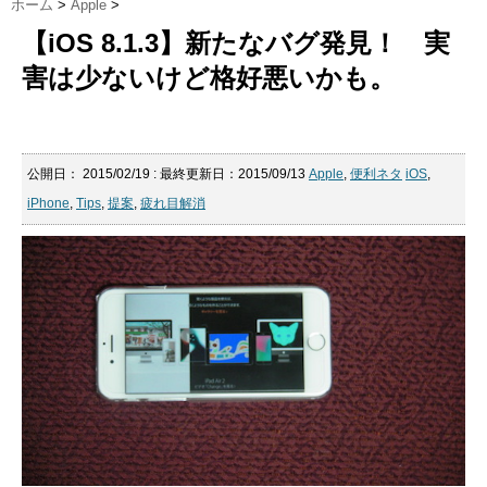
ホーム
>
Apple
>
【iOS 8.1.3】新たなバグ発見！ 実
害は少ないけど格好悪いかも。
公開日：
2015/02/19
: 最終更新日：2015/09/13
Apple
,
便利ネタ
iOS
,
iPhone
,
Tips
,
提案
,
疲れ目解消