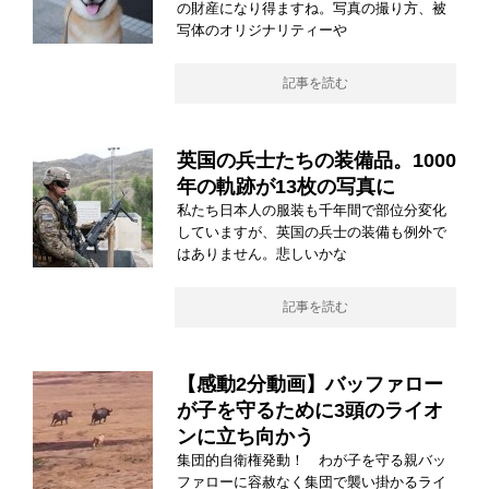
の財産になり得ますね。写真の撮り方、被
写体のオリジナリティーや
記事を読む
英国の兵士たちの装備品。1000
年の軌跡が13枚の写真に
私たち日本人の服装も千年間で部位分変化
していますが、英国の兵士の装備も例外で
はありません。悲しいかな
記事を読む
【感動2分動画】バッファロー
が子を守るために3頭のライオ
ンに立ち向かう
集団的自衛権発動！ わが子を守る親バッ
ファローに容赦なく集団で襲い掛かるライ