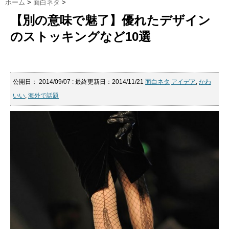
ホーム
>
面白ネタ
>
【別の意味で魅了】優れたデザイン
のストッキングなど10選
公開日：
2014/09/07
: 最終更新日：2014/11/21
面白ネタ
アイデア
,
かわ
いい
,
海外で話題