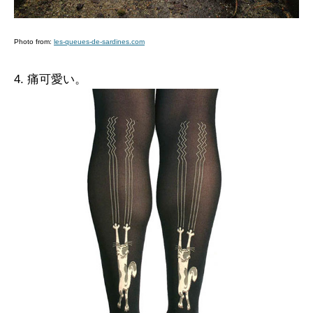
Photo from:
les-queues-de-sardines.com
4. 痛可愛い。