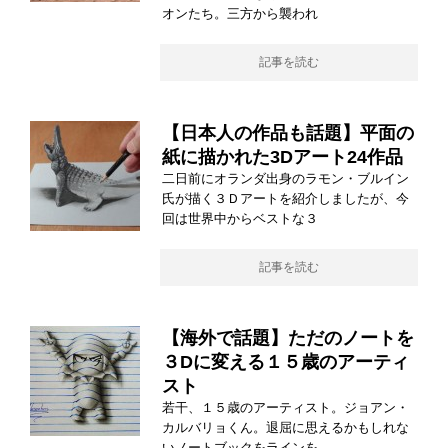
オンたち。三方から襲われ
記事を読む
【日本人の作品も話題】平面の
紙に描かれた3Dアート24作品
二日前にオランダ出身のラモン・ブルイン
氏が描く３Ｄアートを紹介しましたが、今
回は世界中からベストな３
記事を読む
【海外で話題】ただのノートを
３Dに変える１５歳のアーティ
スト
若干、１５歳のアーティスト。ジョアン・
カルバリョくん。退屈に思えるかもしれな
いノートブックをラインを