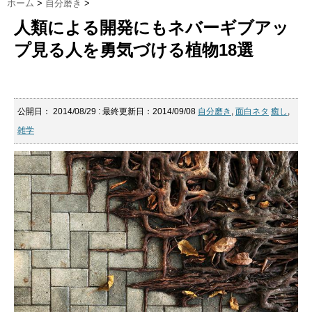
ホーム
>
自分磨き
>
人類による開発にもネバーギブアッ
プ見る人を勇気づける植物18選
公開日：
2014/08/29
: 最終更新日：2014/09/08
自分磨き
,
面白ネタ
癒し
,
雑学