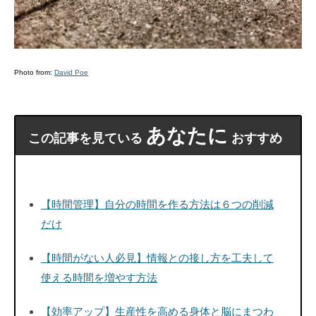
Photo from:
David Poe
あなたに
この記事を見ている
おすすめ
【時間管理】自分の時間を作る方法は６つの削減
だけ
【時間がない人必見】情報との接し方を工夫して
使える時間を増やす方法
【効率アップ】生産性を高める身体と脳にまつわ