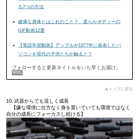
る7つの方法
健康な身体とはこれのこと？ 柔らかボディーの
GIF動画12選
【英語学習動画】アップルが1977年に発表したパ
ソコンを現代の子供たちが触ると？
フォローすると更新タイトルをいち早くお届け。
RSS
▲トップに戻る
10. 武器からでも逞しく成長
【嫌な環境に仕方なく身を置いていても環境ではなく
自分の成長にフォーカスし続ける】