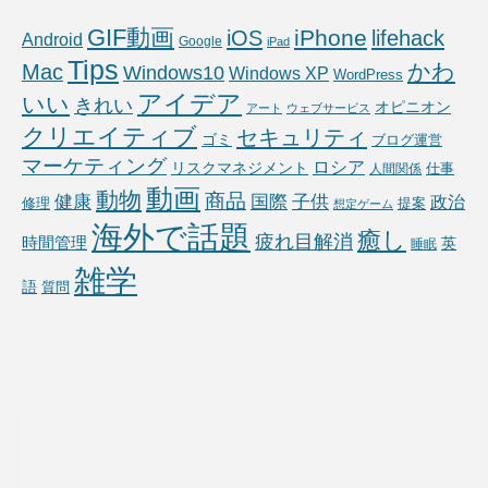
GIF動画
iPhone
iOS
lifehack
Android
Google
iPad
Tips
かわ
Mac
Windows10
Windows XP
WordPress
アイデア
いい
きれい
オピニオン
アート
ウェブサービス
クリエイティブ
セキュリティ
ゴミ
ブログ運営
マーケティング
ロシア
リスクマネジメント
仕事
人間関係
動画
動物
商品
国際
子供
健康
政治
修理
提案
想定ゲーム
海外で話題
癒し
疲れ目解消
時間管理
英
睡眠
雑学
語
質問