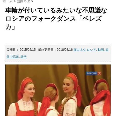
ホーム
>
面白ネタ
>
車輪が付いているみたいな不思議な
ロシアのフォークダンス「ベレズ
カ」
公開日：
2015/02/15
: 最終更新日：2018/08/16
面白ネタ
ロシア
,
動画
,
海
外で話題
,
雑学